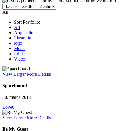
Close
All
Search
Sort Portfolio:
All
Applications
Illustration
logo
Music
Print
Video
View Larger
More Details
Spacebound
30. marca 2014
Love
0
View Larger
More Details
Be My Guest