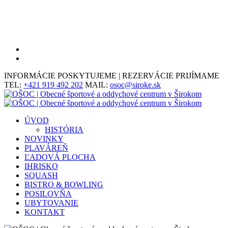
Skip
to
main
content
facebook
instagram
INFORMÁCIE POSKYTUJEME | REZERVÁCIE PRIJÍMAME
TEL:
+421 919 492 202
MAIL:
osoc@siroke.sk
Menu
ÚVOD
HISTÓRIA
NOVINKY
PLAVÁREŇ
ĽADOVÁ PLOCHA
IHRISKO
SQUASH
BISTRO & BOWLING
POSILOVŇA
UBYTOVANIE
KONTAKT