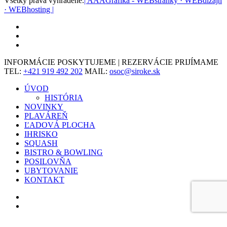
Všetky práva vyhradené.
| AAAGrafika - WEBstránky · WEBdizajn
· WEBhosting |
facebook
youtube
instagram
Close
INFORMÁCIE POSKYTUJEME | REZERVÁCIE PRIJÍMAME
Menu
TEL:
+421 919 492 202
MAIL:
osoc@siroke.sk
ÚVOD
HISTÓRIA
NOVINKY
PLAVÁREŇ
ĽADOVÁ PLOCHA
IHRISKO
SQUASH
BISTRO & BOWLING
POSILOVŇA
UBYTOVANIE
KONTAKT
facebook
instagram
Táto webová stránka ukladá údaje, ako sú súbory cookie, ktoré